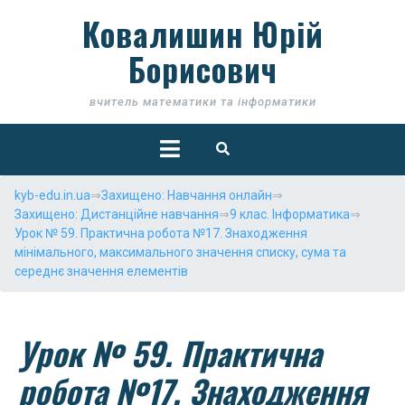
Skip
Ковалишин Юрій
to
content
Борисович
вчитель математики та інформатики
Open
Button
kyb-edu.in.ua
⇒
Захищено: Навчання онлайн
⇒
Захищено: Дистанційне навчання
⇒
9 клас. Інформатика
⇒
Урок № 59. Практична робота №17. Знаходження
мінімального, максимального значення списку, сума та
середнє значення елементів
Урок № 59. Практична
робота №17. Знаходження