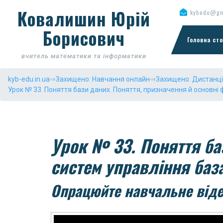
Skip
Ковалишин Юрій
kybedu@gm
to
content
Борисович
Головна сто
вчитель математики та інформатики
kyb-edu.in.ua
⇒
Захищено: Навчання онлайн
⇒
Захищено: Дистанц
Урок № 33. Поняття бази даних. Поняття, призначення й основні 
Урок № 33. Поняття ба
систем управління баз
Опрацюйте навчальне віде