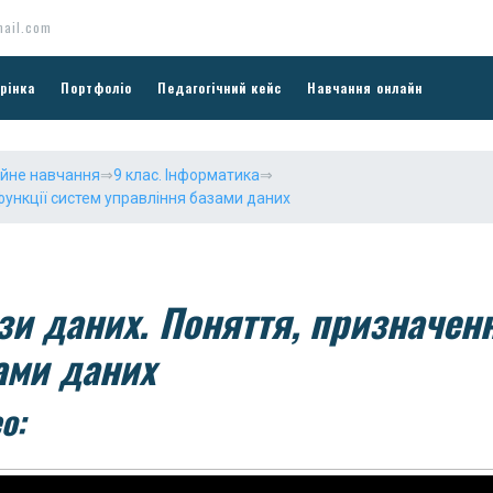
ail.com
рінка
Портфоліо
Педагогічний кейс
Навчання онлайн
ійне навчання
⇒
9 клас. Інформатика
⇒
функції систем управління базами даних
зи даних. Поняття, призначенн
ами даних
о: