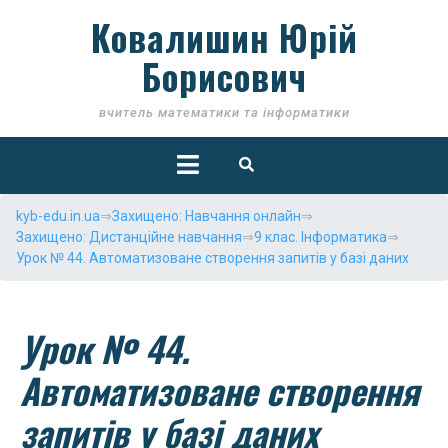
Skip
Ковалишин Юрій
to
content
Борисович
вчитель математики та інформатики
Open
Button
kyb-edu.in.ua
⇒
Захищено: Навчання онлайн
⇒
Захищено: Дистанційне навчання
⇒
9 клас. Інформатика
⇒
Урок № 44. Автоматизоване створення запитів у базі даних
Урок № 44.
Автоматизоване створення
запитів у базі даних