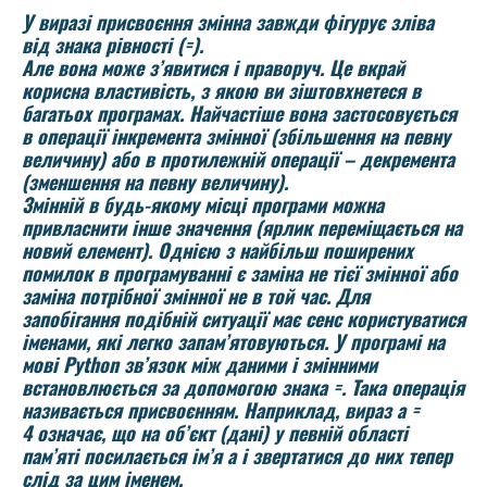
У виразі присвоєння змінна завжди фігурує зліва
від знака рівності (=).
Але вона може з’явитися і праворуч. Це вкрай
корисна властивість, з якою ви зіштовхнетеся в
багатьох програмах. Найчастіше вона застосовується
в операції інкремента змінної (збільшення на певну
величину) або в протилежній операції – декремента
(зменшення на певну величину).
Змінній в будь-якому місці програми можна
привласнити інше значення (ярлик переміщається на
новий елемент). Однією з найбільш поширених
помилок в програмуванні є заміна не тієї змінної або
заміна потрібної змінної не в той час. Для
запобігання подібній ситуації має сенс користуватися
іменами, які легко запам’ятовуються. У програмі на
мові Python зв’язок між даними і змінними
встановлюється за допомогою знака =. Така операція
називається
присвоєнням
. Наприклад, вираз a =
4 означає, що на об’єкт (дані) у певній області
пам’яті посилається ім’я a і звертатися до них тепер
слід за цим іменем.