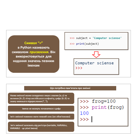
зберігання даних, наприклад чисел, тексту, списків з числами
або символами і так далі. Також змінну можна розглядати як
ярлик, яким позначені якісь дані.