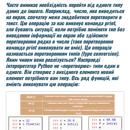
Часто виникає необхідність перейти від одного типу
даних до іншого. Наприклад, число, яке виводиться
на екран, спочатку може знадобитися перетворити в
текст. Цю операцію за вас виконує команда print,
але бувають ситуації, коли потрібно поміняти тип без
виведення інформації на екран або здійснити
перетворення рядка в число (таке перетворення
команда print виконувати не вміє). Ця операція
називається перетворенням типів (type conversion).
Яким чином вона реалізується? Насправді
інтерпретатор Python не «перетворює» типи один в
одного. Він створює з вихідного елемента новий
елемент потрібного вам типу. Ось ряд функцій, які
вміють виконувати цю операцію: