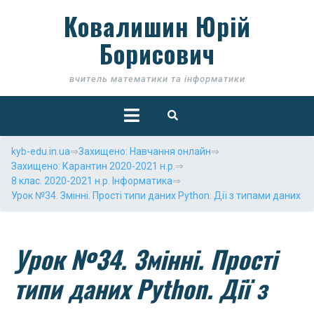
Skip
Ковалишин Юрій
to
content
Борисович
вчитель математики та інформатики
Open
Button
kyb-edu.in.ua
⇒
Захищено: Навчання онлайн
⇒
Захищено: Карантин 2020-2021 н.р.
⇒
8 клас. 2020-2021 н.р. Інформатика
⇒
Урок №34. Змінні. Прості типи даних Python. Дії з типами даних
Урок №34. Змінні. Прості
типи даних Python. Дії з