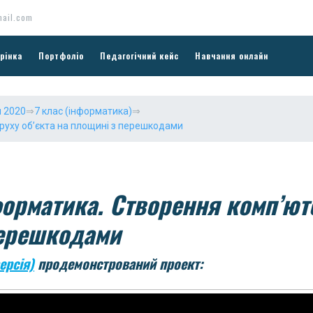
ail.com
рінка
Портфоліо
Педагогічний кейс
Навчання онлайн
 2020
⇒
7 клас (інформатика)
⇒
 руху об’єкта на площині з перешкодами
форматика. Створення комп’ют
перешкодами
ерсія)
продемонстрований проект: