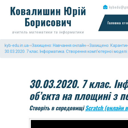
Skip
Ковалишин Юрій
kybedu@gm
to
content
Борисович
Головна сто
вчитель математики та інформатики
kyb-edu.in.ua
⇒
Захищено: Навчання онлайн
⇒
Захищено: Карантин
30.03.2020. 7 клас. Інформатика. Створення комп’ютерної моделі
30.03.2020. 7 клас. Ін
об’єкта на площині з 
Створіть в середовищі
Scratch (онлайн в